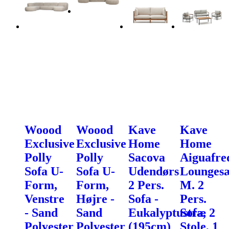
Woood
Woood
Kave
Kave
Exclusive
Exclusive
Home
Home
Polly
Polly
Sacova
Aiguafre
Sofa U-
Sofa U-
Udendørs
Loungesæ
Form,
Form,
2 Pers.
M. 2
Venstre
Højre -
Sofa -
Pers.
- Sand
Sand
Eukalyptustræ
Sofa, 2
Polyester
Polyester
(195cm)
Stole, 1